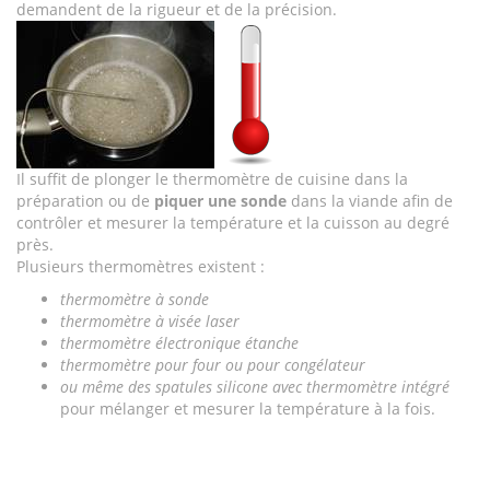
demandent de la rigueur et de la précision.
Il suffit de plonger le thermomètre de cuisine dans la
préparation ou de
piquer une sonde
dans la viande afin de
contrôler et mesurer la température et la cuisson au degré
près.
Plusieurs thermomètres existent :
thermomètre à sonde
thermomètre à visée laser
thermomètre électronique étanche
thermomètre pour four ou pour congélateur
ou même des spatules silicone avec thermomètre intégré
pour mélanger et mesurer la température à la fois.